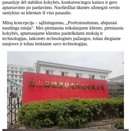
pasaulyje dėl stabilios kokybės, konkurencingos kainos ir gero
aptarnavimo po pardavimo. Nuoširdžiai tikimės užmegzti verslo
santykius su klientais iš viso pasaulio.
Mūsų koncepcija – sąžiningumas, „Profesionalumas, abipusiai
naudinga misija“. Mes pirmiausia reikalaujame kliento, pirmiausia
kokybės, aptarnaujame klientus pasitelkdami mokslą ir
technologijas, laikomės technologinės pažangos, toliau diegiame
naujoves ir toliau lenkiame savo technologijas.