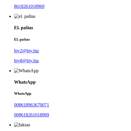
8618261018969
El. paštas
El. paštas
hjy2@hjy.biz
hjy8@hjy.biz
WhatsApp
WhatsApp
008618963670071
008618261018969