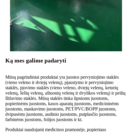
Ką mes galime padaryti
Mūsų pagrindiniai produktai yra juostos pervyniojimo staklės
(vieno veleno ir dviejų velenų), pjaustymo ir pervyniojimo
staklės, pjovimo staklės (vieno veleno, dviejų velenų, keturių
velenų, šešių velenų, aštuonių velenų ir dvylikos velenų) ir peilių
šlifavimo staklės. Mūsų staklės tinka lipnioms juostoms,
popierinėms juostoms, kasos aparatų juostoms, medicininėms
juostoms, maskavimo juostoms, PET/PVC/BOPP juostoms,
dvipusėms juostoms, audinio juostoms, putplasčio juostoms,
farbinėms juostoms, folijos juostoms ir kt.
Produktai naudojami medicinos pramonėje, popieriaus