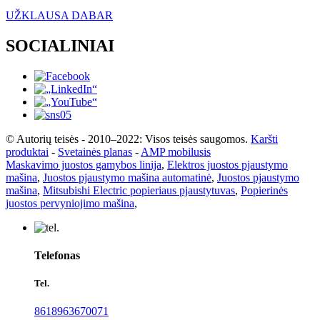
UŽKLAUSA DABAR
SOCIALINIAI
© Autorių teisės - 2010–2022: Visos teisės saugomos.
Karšti
produktai
-
Svetainės planas
-
AMP mobilusis
Maskavimo juostos gamybos linija
,
Elektros juostos pjaustymo
mašina
,
Juostos pjaustymo mašina automatinė
,
Juostos pjaustymo
mašina
,
Mitsubishi Electric popieriaus pjaustytuvas
,
Popierinės
juostos pervyniojimo mašina
,
Telefonas
Tel.
8618963670071