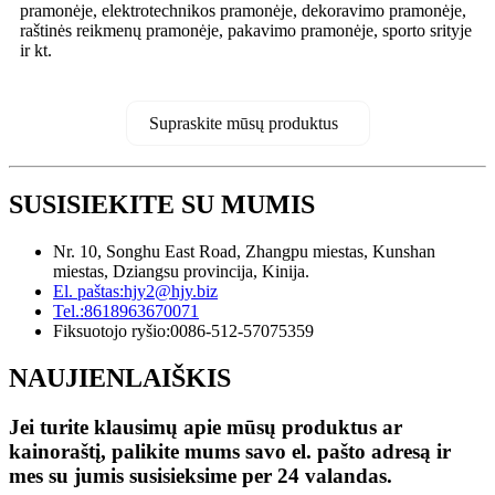
pramonėje, elektrotechnikos pramonėje, dekoravimo pramonėje,
raštinės reikmenų pramonėje, pakavimo pramonėje, sporto srityje
ir kt.
Supraskite mūsų produktus
SUSISIEKITE SU MUMIS
Nr. 10, Songhu East Road, Zhangpu miestas, Kunshan
miestas, Dziangsu provincija, Kinija.
El. paštas:
hjy2@hjy.biz
Tel.:
8618963670071
Fiksuotojo ryšio:
0086-512-57075359
NAUJIENLAIŠKIS
Jei turite klausimų apie mūsų produktus ar
kainoraštį, palikite mums savo el. pašto adresą ir
mes su jumis susisieksime per 24 valandas.