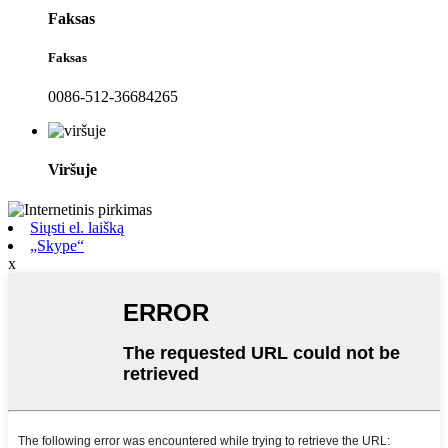
Faksas
Faksas
0086-512-36684265
Viršuje
Siųsti el. laišką
„Skype“
x