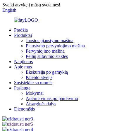
Sveiki atvykę į mūsų svetaines!
English
Pradžia
Produktai
Juostos pjaustymo mašina
Pjaustymo pervyniojimo mašina
Pervyniojimo mašina
Peilių šlifavimo staklės
Naujienos
Apie mus
Ekskursija po gamyklą
Kliento atvejis
Susisiekite su mumis
Paslauga
Mokymai
Aptarnavimas po pardavimo
Atsarginės dalys
Dienoraštis