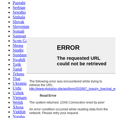
Punjabi
Serbian
Sesotho
Sinhala
Slovak
Slovenian
Somali
Samoan
Scots Gaelic
Shona
Sindhi
Sundanese
Swahili
Tajik
Tamil
Telugu
Thai
Ukrainian
Urdu
Uzbek
Vietnamese
Welsh
Xhosa
Yiddish
Yoruba