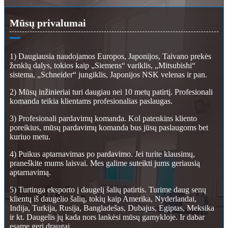
Mūsų privalumai
1) Daugiausia naudojamos Europos, Japonijos, Taivano prekės
ženklų dalys, tokios kaip „Siemens“ variklis, „Mitsubishi“
sistema, „Schneider“ jungiklis, Japonijos NSK velenas ir pan.
2) Mūsų inžinieriai turi daugiau nei 10 metų patirtį. Profesionali
komanda teikia klientams profesionalias paslaugas.
3) Profesionali pardavimų komanda. Kol patenkins kliento
poreikius, mūsų pardavimų komanda bus jūsų paslaugoms bet
kuriuo metu.
4) Puikus aptarnavimas po pardavimo. Jei turite klausimų,
praneškite mums laisvai. Mes galime suteikti jums geriausią
aptarnavimą.
5) Turtinga eksporto į daugelį šalių patirtis. Turime daug senų
klientų iš daugelio šalių, tokių kaip Amerika, Nyderlandai,
Indija, Turkija, Rusija, Bangladešas, Dubajus, Egiptas, Meksika
ir kt. Daugelis jų kada nors lankėsi mūsų gamykloje. Ir dabar
esame geri draugai.