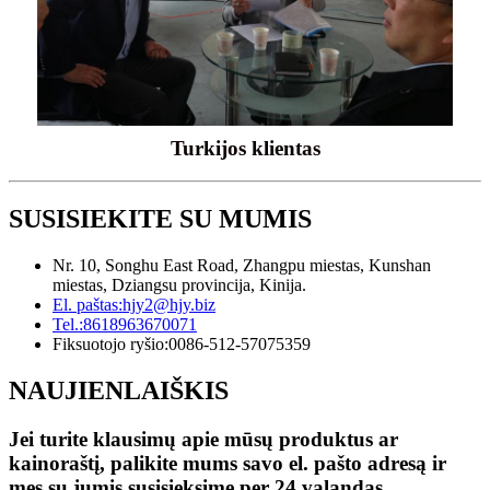
Turkijos klientas
SUSISIEKITE SU MUMIS
Nr. 10, Songhu East Road, Zhangpu miestas, Kunshan
miestas, Dziangsu provincija, Kinija.
El. paštas:
hjy2@hjy.biz
Tel.:
8618963670071
Fiksuotojo ryšio:
0086-512-57075359
NAUJIENLAIŠKIS
Jei turite klausimų apie mūsų produktus ar
kainoraštį, palikite mums savo el. pašto adresą ir
mes su jumis susisieksime per 24 valandas.