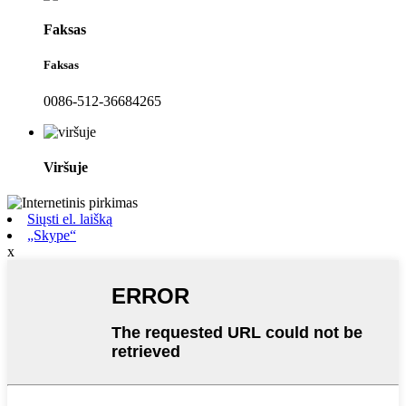
Faksas
Faksas
0086-512-36684265
Viršuje
Siųsti el. laišką
„Skype“
x