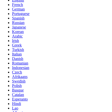
English
French
German
Portuguese
Spanish
Russian
Japanese
Korean
Arabic
Irish
Greek
Turkish
Italian
Danish
Romanian
Indonesian
Czech
Afrikaans
Swedish
Polish
Basque
Catalan
Esperanto
Hindi
Lao