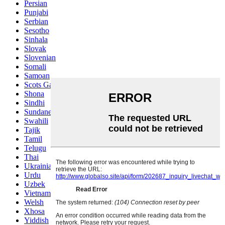
Persian
Punjabi
Serbian
Sesotho
Sinhala
Slovak
Slovenian
Somali
Samoan
Scots Gaelic
Shona
Sindhi
Sundanese
Swahili
Tajik
Tamil
Telugu
Thai
Ukrainian
Urdu
Uzbek
Vietnamese
Welsh
Xhosa
Yiddish