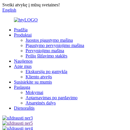
Sveiki atvykę į mūsų svetaines!
English
Pradžia
Produktai
Juostos pjaustymo mašina
Pjaustymo pervyniojimo mašina
Pervyniojimo mašina
Peilių šlifavimo staklės
Naujienos
Apie mus
Ekskursija po gamyklą
Kliento atvejis
Susisiekite su mumis
Paslauga
Mokymai
Aptarnavimas po pardavimo
Atsarginės dalys
Dienoraštis