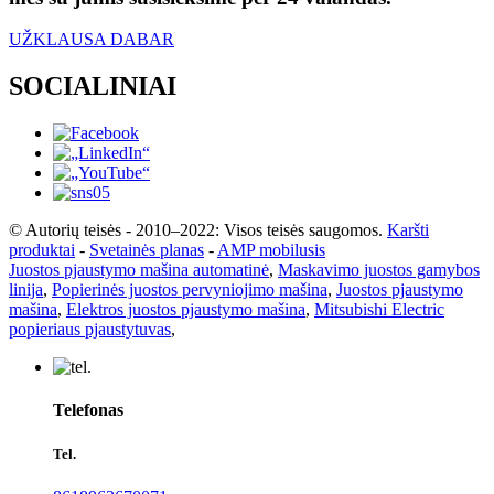
UŽKLAUSA DABAR
SOCIALINIAI
© Autorių teisės - 2010–2022: Visos teisės saugomos.
Karšti
produktai
-
Svetainės planas
-
AMP mobilusis
Juostos pjaustymo mašina automatinė
,
Maskavimo juostos gamybos
linija
,
Popierinės juostos pervyniojimo mašina
,
Juostos pjaustymo
mašina
,
Elektros juostos pjaustymo mašina
,
Mitsubishi Electric
popieriaus pjaustytuvas
,
Telefonas
Tel.